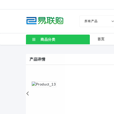
LC80-2.54-10P-130-00A
LC8-3.5-4P-130-00A
TB1-6005-A-130-BA1
TB1-6004-A-130-BA1
首页
商品分类
TB1-4506-A-130-BA1
TB1-4507-A-130-BA1
产品详情
TB1-3505-A-130-BA1
TB1-3504-A-130-BA1
TB1-2508-A-130-BA1