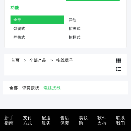
功能
全部
其他
弹簧式
插拔式
焊接式
栅栏式
首页
全部产品
接线端子
全部
弹簧接线
螺丝接线
新手
支付
配送
售后
易联
软件
联系
指南
方式
服务
保障
购
支持
我们