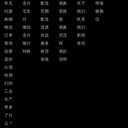
常见
支付
配送
退换
关于
博瑞
问题
宝支
范围
货政
我们
健脑
购物
付
配送
策
联系
仪
物流
微信
进度
退换
我们
订单
支付
自提
货流
新闻
查询
银行
服务
程
资讯
连接
转账
验货
退款
器的
签收
说明
出现
给我
们的
工业
生产
带来
了什
么？