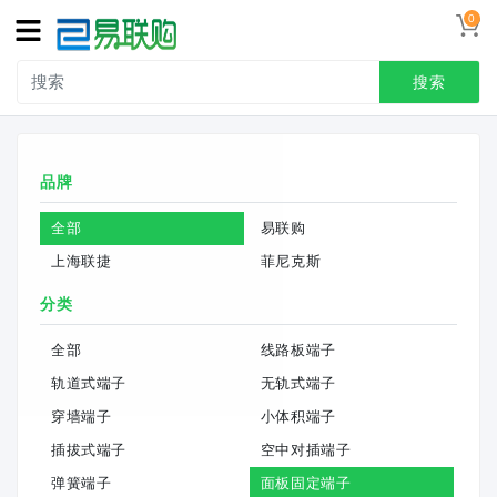
0
搜索
品牌
全部
易联购
上海联捷
菲尼克斯
分类
全部
线路板端子
轨道式端子
无轨式端子
穿墙端子
小体积端子
插拔式端子
空中对插端子
弹簧端子
面板固定端子