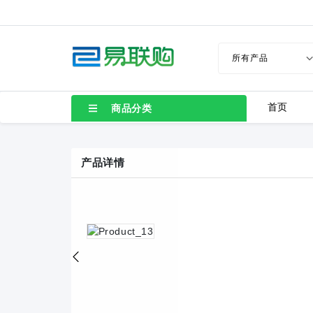
LC80-2.54-10P-130-00A
LC8-3.5-4P-130-00A
TB1-6005-A-130-BA1
TB1-6004-A-130-BA1
首页
商品分类
TB1-4506-A-130-BA1
TB1-4507-A-130-BA1
产品详情
TB1-3505-A-130-BA1
TB1-3504-A-130-BA1
TB1-2508-A-130-BA1