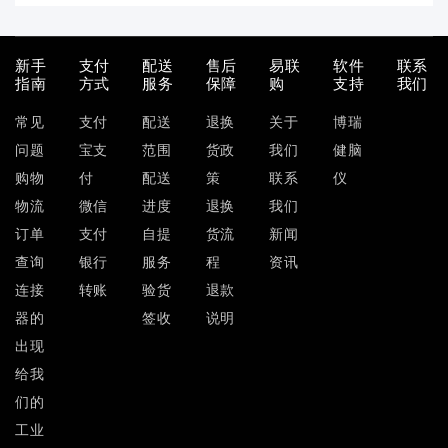
新手
支付
配送
售后
易联
软件
联系
指南
方式
服务
保障
购
支持
我们
常见
支付
配送
退换
关于
博瑞
问题
宝支
范围
货政
我们
健脑
购物
付
配送
策
联系
仪
物流
微信
进度
退换
我们
订单
支付
自提
货流
新闻
查询
银行
服务
程
资讯
连接
转账
验货
退款
器的
签收
说明
出现
给我
们的
工业