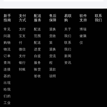
新手
支付
配送
售后
易联
软件
联系
指南
方式
服务
保障
购
支持
我们
常见
支付
配送
退换
关于
博瑞
问题
宝支
范围
货政
我们
健脑
购物
付
配送
策
联系
仪
物流
微信
进度
退换
我们
订单
支付
自提
货流
新闻
查询
银行
服务
程
资讯
连接
转账
验货
退款
器的
签收
说明
出现
给我
们的
工业