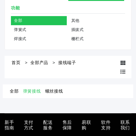
功能
全部
其他
弹簧式
插拔式
焊接式
栅栏式
首页
全部产品
接线端子
全部
弹簧接线
螺丝接线
新手
支付
配送
售后
易联
软件
联系
指南
方式
服务
保障
购
支持
我们