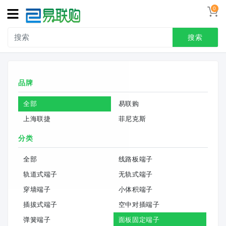
0
搜索
品牌
全部
易联购
上海联捷
菲尼克斯
分类
全部
线路板端子
轨道式端子
无轨式端子
穿墙端子
小体积端子
插拔式端子
空中对插端子
弹簧端子
面板固定端子