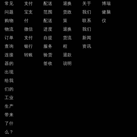
常见
支付
配送
退换
关于
博瑞
问题
宝支
范围
货政
我们
健脑
购物
付
配送
策
联系
仪
物流
微信
进度
退换
我们
订单
支付
自提
货流
新闻
查询
银行
服务
程
资讯
连接
转账
验货
退款
器的
签收
说明
出现
给我
们的
工业
生产
带来
了什
么？