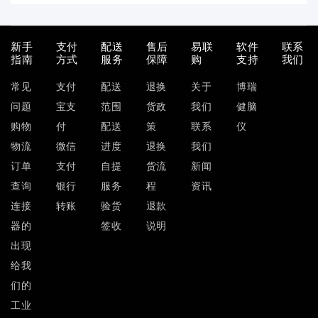
新手
支付
配送
售后
易联
软件
联系
指南
方式
服务
保障
购
支持
我们
常见
支付
配送
退换
关于
博瑞
问题
宝支
范围
货政
我们
健脑
购物
付
配送
策
联系
仪
物流
微信
进度
退换
我们
订单
支付
自提
货流
新闻
查询
银行
服务
程
资讯
连接
转账
验货
退款
器的
签收
说明
出现
给我
们的
工业