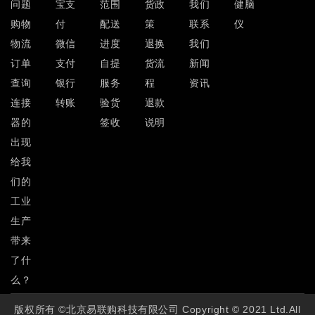
问题
宝支
范围
货政
我们
健脑
购物
付
配送
策
联系
仪
物流
微信
进度
退换
我们
订单
支付
自提
货流
新闻
查询
银行
服务
程
资讯
连接
转账
验货
退款
器的
签收
说明
出现
给我
们的
工业
生产
带来
了什
么？
版权所有 ©北京易联购科技有限公司 Copyright © 2021 Ltd.All