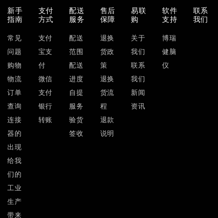
新手
支付
配送
售后
易联
软件
联系
指南
方式
服务
保障
购
支持
我们
常见
支付
配送
退换
关于
博瑞
问题
宝支
范围
货政
我们
健脑
购物
付
配送
策
联系
仪
物流
微信
进度
退换
我们
订单
支付
自提
货流
新闻
查询
银行
服务
程
资讯
连接
转账
验货
退款
器的
签收
说明
出现
给我
们的
工业
生产
带来