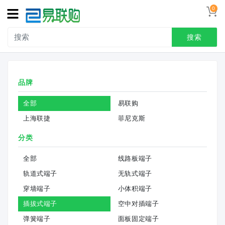
0
搜索
品牌
全部
易联购
上海联捷
菲尼克斯
分类
全部
线路板端子
轨道式端子
无轨式端子
穿墙端子
小体积端子
插拔式端子
空中对插端子
弹簧端子
面板固定端子