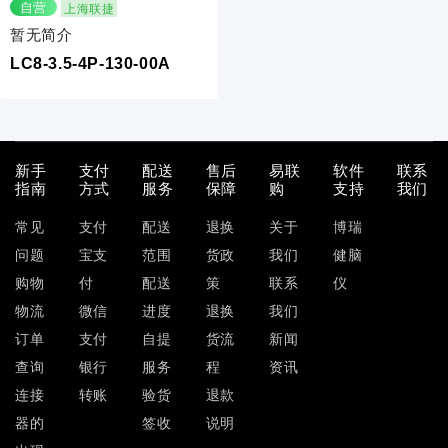
自营
上海联捷
暂无简介
LC8-3.5-4P-130-00A
新手
支付
配送
售后
易联
软件
联系
指南
方式
服务
保障
购
支持
我们
常见
支付
配送
退换
关于
博瑞
问题
宝支
范围
货政
我们
健脑
购物
付
配送
策
联系
仪
物流
微信
进度
退换
我们
订单
支付
自提
货流
新闻
查询
银行
服务
程
资讯
连接
转账
验货
退款
器的
签收
说明