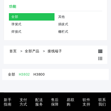
功能
全部
其他
弹簧式
插拔式
焊接式
栅栏式
首页
全部产品
接线端子
全部
H3802
H3800
新手
支付
配送
售后
易联
软件
联系
指南
方式
服务
保障
购
支持
我们