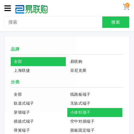
0
搜索
品牌
全部
易联购
上海联捷
菲尼克斯
分类
全部
线路板端子
轨道式端子
无轨式端子
穿墙端子
小体积端子
插拔式端子
空中对插端子
弹簧端子
面板固定端子