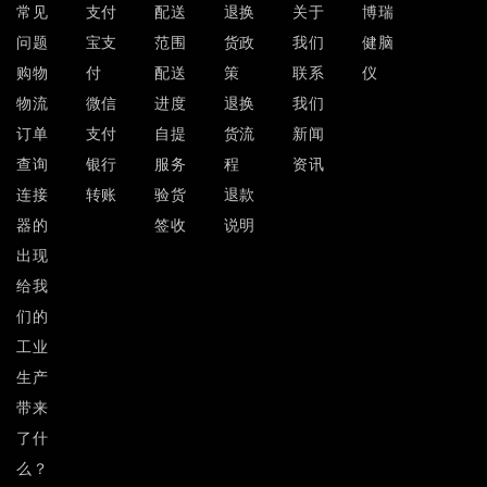
常见
支付
配送
退换
关于
博瑞
问题
宝支
范围
货政
我们
健脑
购物
付
配送
策
联系
仪
物流
微信
进度
退换
我们
订单
支付
自提
货流
新闻
查询
银行
服务
程
资讯
连接
转账
验货
退款
器的
签收
说明
出现
给我
们的
工业
生产
带来
了什
么？