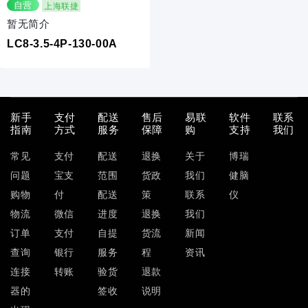
自营
上海联捷
暂无简介
LC8-3.5-4P-130-00A
新手
支付
配送
售后
易联
软件
联系
指南
方式
服务
保障
购
支持
我们
常见
支付
配送
退换
关于
博瑞
问题
宝支
范围
货政
我们
健脑
购物
付
配送
策
联系
仪
物流
微信
进度
退换
我们
订单
支付
自提
货流
新闻
查询
银行
服务
程
资讯
连接
转账
验货
退款
器的
签收
说明