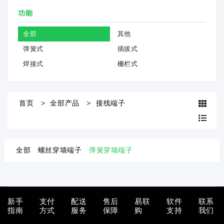
功能
全部
其他
弹簧式
插拔式
焊接式
栅栏式
首页
全部产品
接线端子
全部
螺丝穿墙端子
弹簧穿墙端子
新手
支付
配送
售后
易联
软件
联系
指南
方式
服务
保障
购
支持
我们