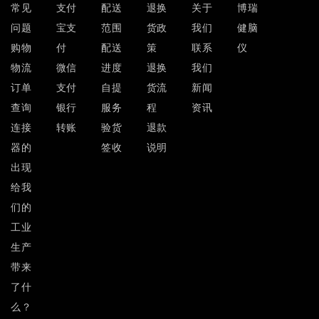
常见
支付
配送
退换
关于
博瑞
问题
宝支
范围
货政
我们
健脑
购物
付
配送
策
联系
仪
物流
微信
进度
退换
我们
订单
支付
自提
货流
新闻
查询
银行
服务
程
资讯
连接
转账
验货
退款
器的
签收
说明
出现
给我
们的
工业
生产
带来
了什
么？