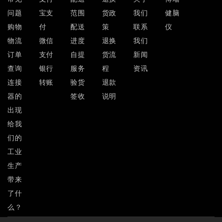
问题
宝支
范围
货政
我们
健脑
购物
付
配送
策
联系
仪
物流
微信
进度
退换
我们
订单
支付
自提
货流
新闻
查询
银行
服务
程
资讯
连接
转账
验货
退款
器的
签收
说明
出现
给我
们的
工业
生产
带来
了什
么？