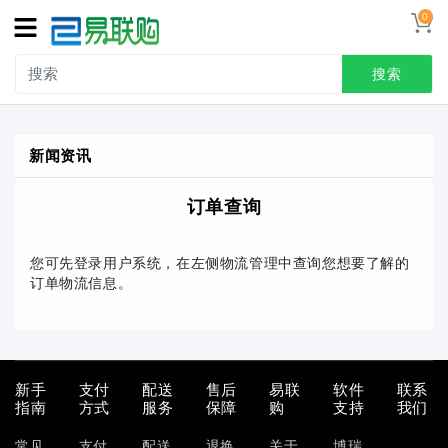
0
搜索
新闻资讯
订单查询
您可先登录用户系统，在左侧物流管理中查询您想要了解的
订单物流信息。
新手
支付
配送
售后
易联
软件
联系
指南
方式
服务
保障
购
支持
我们
常见
支付
配送
退换
关于
博瑞