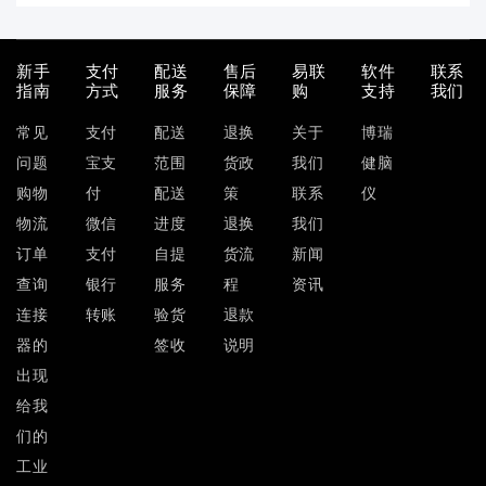
新手
支付
配送
售后
易联
软件
联系
指南
方式
服务
保障
购
支持
我们
常见
支付
配送
退换
关于
博瑞
问题
宝支
范围
货政
我们
健脑
购物
付
配送
策
联系
仪
物流
微信
进度
退换
我们
订单
支付
自提
货流
新闻
查询
银行
服务
程
资讯
连接
转账
验货
退款
器的
签收
说明
出现
给我
们的
工业