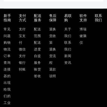
新手
支付
配送
售后
易联
软件
联系
指南
方式
服务
保障
购
支持
我们
常见
支付
配送
退换
关于
博瑞
问题
宝支
范围
货政
我们
健脑
购物
付
配送
策
联系
仪
物流
微信
进度
退换
我们
订单
支付
自提
货流
新闻
查询
银行
服务
程
资讯
连接
转账
验货
退款
器的
签收
说明
出现
给我
们的
工业