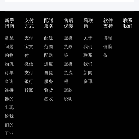
新手
支付
配送
售后
易联
软件
联系
指南
方式
服务
保障
购
支持
我们
常见
支付
配送
退换
关于
博瑞
问题
宝支
范围
货政
我们
健脑
购物
付
配送
策
联系
仪
物流
微信
进度
退换
我们
订单
支付
自提
货流
新闻
查询
银行
服务
程
资讯
连接
转账
验货
退款
器的
签收
说明
出现
给我
们的
工业