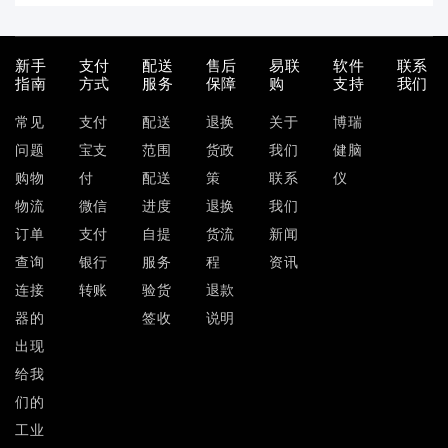
新手
支付
配送
售后
易联
软件
联系
指南
方式
服务
保障
购
支持
我们
常见
支付
配送
退换
关于
博瑞
问题
宝支
范围
货政
我们
健脑
购物
付
配送
策
联系
仪
物流
微信
进度
退换
我们
订单
支付
自提
货流
新闻
查询
银行
服务
程
资讯
连接
转账
验货
退款
器的
签收
说明
出现
给我
们的
工业