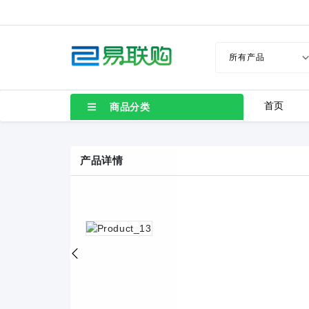
LC80-2.54-10P-130-00A
LC8-3.5-4P-130-00A
TB1-6005-A-130-BA1
TB1-6004-A-130-BA1
首页
商品分类
TB1-4506-A-130-BA1
TB1-4507-A-130-BA1
产品详情
TB1-3505-A-130-BA1
TB1-3504-A-130-BA1
TB1-2508-A-130-BA1